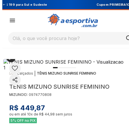
Cupom PRIMEIRA10 para 10% OFF na 1ª compra
Olá, o que você procura hoje?
|
|
Calçados
TÊNIS MIZUNO SUNRISE FEMININO
TÊNIS MIZUNO SUNRISE FEMININO
MIZUNO
ID:
0974770808
R$ 449,87
ou em até
10
x de
R$ 44,98
sem juros
5% OFF no PIX