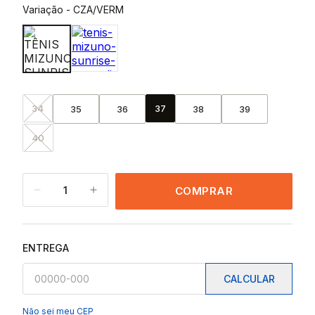
Variação
-
CZA/VERM
34
37
35
36
38
39
40
1
COMPRAR
ENTREGA
CALCULAR
Não sei meu CEP