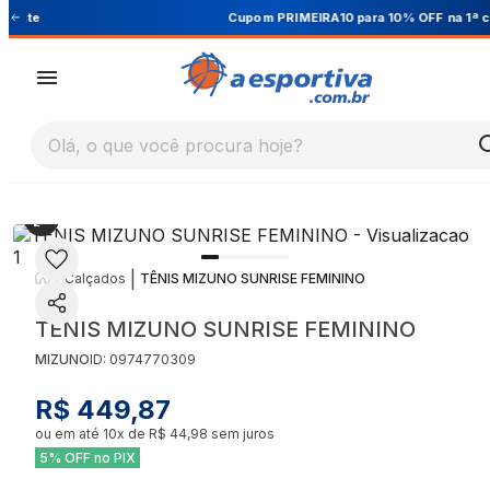
Cupom PRIMEIRA10 para 10% OFF na 1ª compra
Olá, o que você procura hoje?
|
|
Calçados
TÊNIS MIZUNO SUNRISE FEMININO
TÊNIS MIZUNO SUNRISE FEMININO
MIZUNO
ID:
0974770309
R$ 449,87
ou em até
10
x de
R$ 44,98
sem juros
5% OFF no PIX