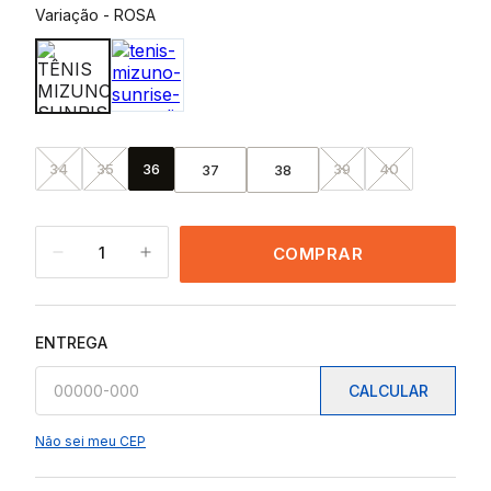
Variação
-
ROSA
34
35
36
39
40
37
38
1
COMPRAR
ENTREGA
CALCULAR
Não sei meu CEP