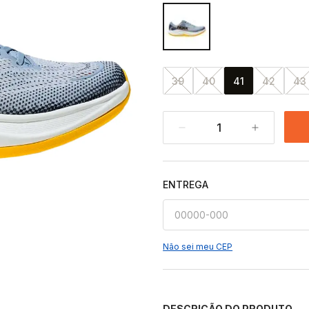
39
40
41
42
43
1
ENTREGA
Não sei meu CEP
DESCRIÇÃO DO PRODUTO