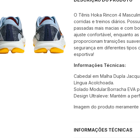
O Tênis Hoka Rincon 4 Masculi
corridas e treinos diários. Pos
passadas mais macias e com bom
ajuste confortável, enquanto a
proporcionam transições suaves
segurança em diferentes tipos 
esportiva!
Informações Técnicas:
Cabedal em Malha Dupla Jacqu
Língua Acolchoada.
Solado Modular:Borracha EVA pa
Design Ultraleve: Mantém a pe
Imagem do produto meramente il
INFORMAÇÕES TÉCNICAS