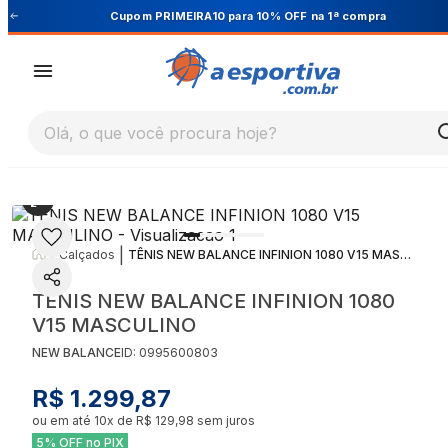
Cupom PRIMEIRA10 para 10% OFF na 1ª compra
Olá, o que você procura hoje?
|
|
Calçados
TÊNIS NEW BALANCE INFINION 1080 V15 MASCULINO
TÊNIS NEW BALANCE INFINION 1080
V15 MASCULINO
NEW BALANCE
ID:
0995600803
R$ 1.299,87
ou em até
10
x de
R$ 129,98
sem juros
5% OFF no PIX