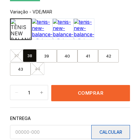
Variação
-
VDE/MAR
37
38
39
40
41
42
44
43
1
COMPRAR
ENTREGA
CALCULAR