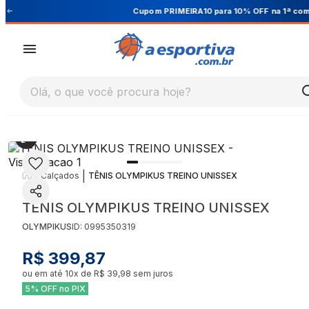
Cupom PRIMEIRA10 para 10% OFF na 1ª compra
Olá, o que você procura hoje?
|
|
Calçados
TÊNIS OLYMPIKUS TREINO UNISSEX
TÊNIS OLYMPIKUS TREINO UNISSEX
OLYMPIKUS
ID:
0995350319
R$ 399,87
ou em até
10
x de
R$ 39,98
sem juros
5% OFF no PIX