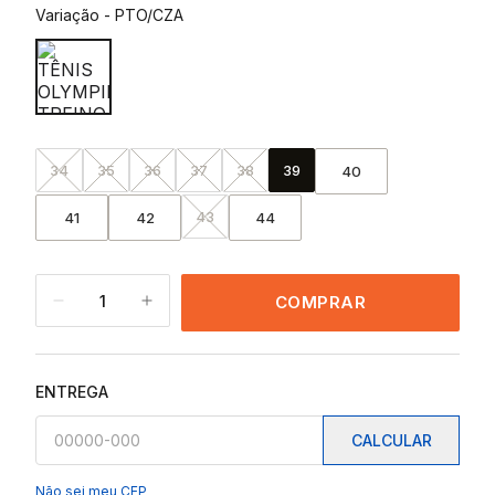
Variação
-
PTO/CZA
34
35
36
37
38
39
40
43
41
42
44
1
COMPRAR
ENTREGA
CALCULAR
Não sei meu CEP