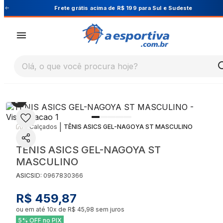
Cupom PRIMEIRA10 para 10% OFF na 1ª compra
Olá, o que você procura hoje?
|
|
Calçados
TÊNIS ASICS GEL-NAGOYA ST MASCULINO
TÊNIS ASICS GEL-NAGOYA ST
MASCULINO
ASICS
ID:
0967830366
R$ 459,87
ou em até
10
x de
R$ 45,98
sem juros
5% OFF no PIX