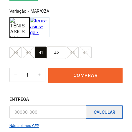
Variação
-
MAR/CZA
39
40
41
43
44
42
1
COMPRAR
ENTREGA
CALCULAR
Não sei meu CEP