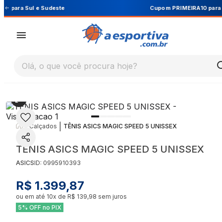
Cupom PRIMEIRA10 para 10% OFF na 1ª compra
Olá, o que você procura hoje?
|
|
Calçados
TÊNIS ASICS MAGIC SPEED 5 UNISSEX
TÊNIS ASICS MAGIC SPEED 5 UNISSEX
ASICS
ID:
0995910393
R$ 1.399,87
ou em até
10
x de
R$ 139,98
sem juros
5% OFF no PIX