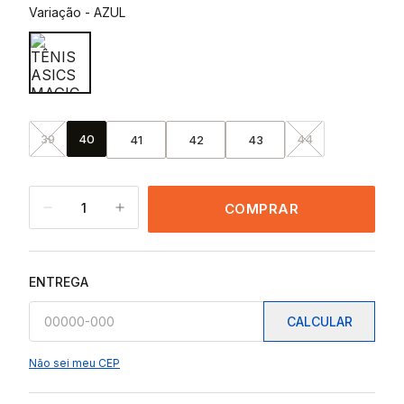
Variação
-
AZUL
39
40
44
41
42
43
1
COMPRAR
ENTREGA
CALCULAR
Não sei meu CEP