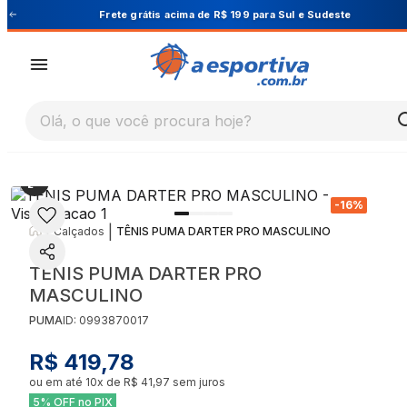
Cupom PRIMEIRA10 para 10% OFF na 1ª compra
Olá, o que você procura hoje?
-
16
%
|
|
Calçados
TÊNIS PUMA DARTER PRO MASCULINO
TÊNIS PUMA DARTER PRO
MASCULINO
PUMA
ID:
0993870017
R$ 419,78
ou em até
10
x de
R$ 41,97
sem juros
5% OFF no PIX