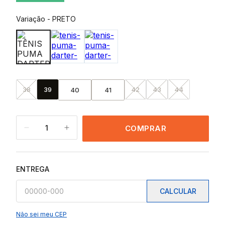
Variação
-
PRETO
38
39
42
43
44
40
41
1
COMPRAR
ENTREGA
CALCULAR
Não sei meu CEP