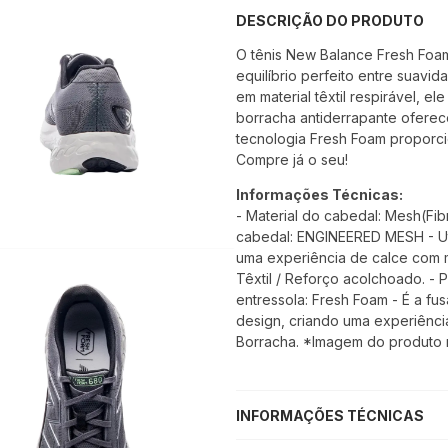
DESCRIÇÃO DO PRODUTO
O tênis New Balance Fresh Foa
equilíbrio perfeito entre suavi
em material têxtil respirável, e
borracha antiderrapante oferec
tecnologia Fresh Foam proporc
Compre já o seu!
Informações Técnicas:
- Material do cabedal: Mesh(Fi
cabedal: ENGINEERED MESH - Uti
uma experiência de calce com me
Têxtil / Reforço acolchoado. - P
entressola: Fresh Foam - É a 
design, criando uma experiência
Borracha. *Imagem do produto m
INFORMAÇÕES TÉCNICAS