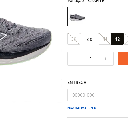
Variação
-
GRAFITE
39
41
42
40
1
ENTREGA
Não sei meu CEP