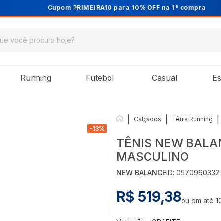
Cupom PRIMEIRA10 para 10% OFF na 1ª compra
Running
Futebol
Casual
Es
|
|
|
Calçados
Tênis Running
-
13
%
TÊNIS NEW BALA
MASCULINO
NEW BALANCE
ID:
0970960332
R$ 519,38
ou em até
1