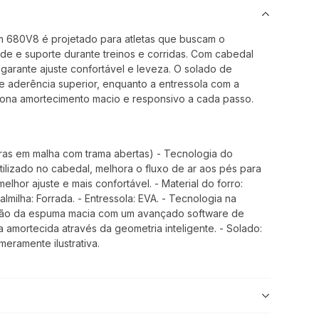
m 680V8 é projetado para atletas que buscam o
dade e suporte durante treinos e corridas. Com cabedal
le garante ajuste confortável e leveza. O solado de
e aderência superior, enquanto a entressola com a
iona amortecimento macio e responsivo a cada passo.
bras em malha com trama abertas) - Tecnologia do
lizado no cabedal, melhora o fluxo de ar aos pés para
lhor ajuste e mais confortável. - Material do forro:
almilha: Forrada. - Entressola: EVA. - Tecnologia na
fusão da espuma macia com um avançado software de
 amortecida através da geometria inteligente. - Solado:
eramente ilustrativa.