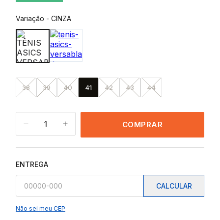
Variação
-
CINZA
38
39
40
41
42
43
44
1
COMPRAR
ENTREGA
CALCULAR
Não sei meu CEP