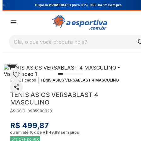
Cupom PRIMEIRA10 para 10% OFF na 1ª compra
Olá, o que você procura hoje?
|
|
Calçados
TÊNIS ASICS VERSABLAST 4 MASCULINO
TÊNIS ASICS VERSABLAST 4
MASCULINO
ASICS
ID:
0985980020
R$ 499,87
ou em até
10
x de
R$ 49,98
sem juros
5% OFF no PIX