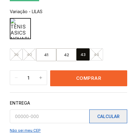
Variação
-
LILAS
39
40
43
44
41
42
1
COMPRAR
ENTREGA
CALCULAR
Não sei meu CEP