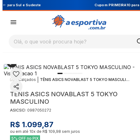
Cupom PRIMEIRA10 para 10% OFF na 1ª compra
Olá, o que você procura hoje?
|
|
Calçados
TÊNIS ASICS NOVABLAST 5 TOKYO MASCULINO
TÊNIS ASICS NOVABLAST 5 TOKYO
MASCULINO
ASICS
ID:
0987050272
R$ 1.099,87
ou em até
10
x de
R$ 109,98
sem juros
5% OFF no PIX