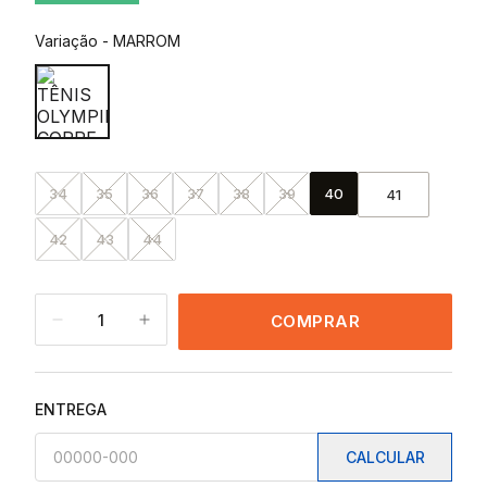
Variação
-
MARROM
34
35
36
37
38
39
40
41
42
43
44
1
COMPRAR
ENTREGA
CALCULAR