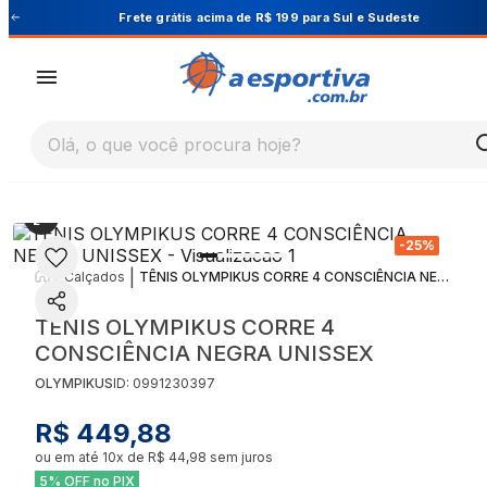
Cupom PRIMEIRA10 para 10% OFF na 1ª compra
Olá, o que você procura hoje?
-
25
%
|
|
Calçados
TÊNIS OLYMPIKUS CORRE 4 CONSCIÊNCIA NEGRA UNISSEX
TÊNIS OLYMPIKUS CORRE 4
CONSCIÊNCIA NEGRA UNISSEX
OLYMPIKUS
ID:
0991230397
R$ 449,88
ou em até
10
x de
R$ 44,98
sem juros
5% OFF no PIX