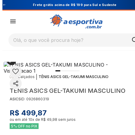
Cupom PRIMEIRA10 para 10% OFF na 1ª compra
Olá, o que você procura hoje?
|
|
Calçados
TÊNIS ASICS GEL-TAKUMI MASCULINO
TÊNIS ASICS GEL-TAKUMI MASCULINO
ASICS
ID:
0926860319
R$ 499,87
ou em até
10
x de
R$ 49,98
sem juros
5% OFF no PIX