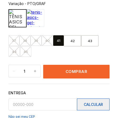
Variação
-
PTO/GRAF
37
38
39
40
41
42
43
44
45
1
COMPRAR
ENTREGA
CALCULAR
Não sei meu CEP