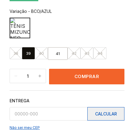
Variação
-
BCO/AZUL
38
39
40
42
43
44
41
1
COMPRAR
ENTREGA
CALCULAR
Não sei meu CEP