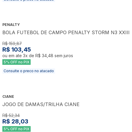
PENALTY
BOLA FUTEBOL DE CAMPO PENALTY STORM N3 XXIII
R$ 159,87
R$ 103,45
ou em ate
3
x de
R$ 34,48
sem juros
5% OFF no PIX
Consulte o preco no atacado
CIANE
JOGO DE DAMAS/TRILHA CIANE
R$ 52,34
R$ 28,03
5% OFF no PIX