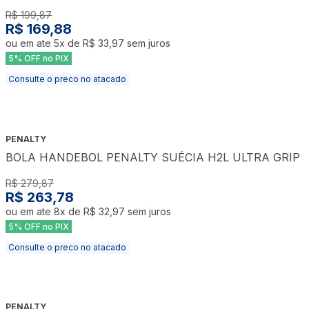
R$ 199,87
R$ 169,88
ou em ate
5
x de
R$ 33,97
sem juros
5% OFF no PIX
Consulte o preco no atacado
PENALTY
BOLA HANDEBOL PENALTY SUÉCIA H2L ULTRA GRIP
R$ 279,87
R$ 263,78
ou em ate
8
x de
R$ 32,97
sem juros
5% OFF no PIX
Consulte o preco no atacado
PENALTY