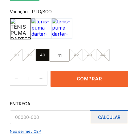
Variação
-
PTO/BCO
38
39
40
42
43
44
41
1
COMPRAR
ENTREGA
CALCULAR
Não sei meu CEP