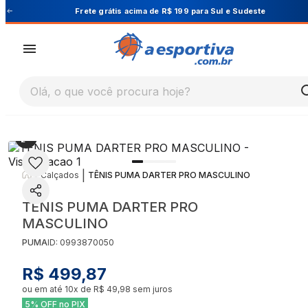
Cupom PRIMEIRA10 para 10% OFF na 1ª compra
Olá, o que você procura hoje?
|
|
Calçados
TÊNIS PUMA DARTER PRO MASCULINO
TÊNIS PUMA DARTER PRO
MASCULINO
PUMA
ID:
0993870050
R$ 499,87
ou em até
10
x de
R$ 49,98
sem juros
5% OFF no PIX