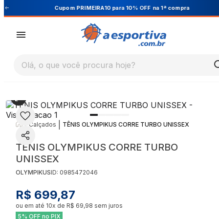
Cupom PRIMEIRA10 para 10% OFF na 1ª compra
Olá, o que você procura hoje?
|
|
Calçados
TÊNIS OLYMPIKUS CORRE TURBO UNISSEX
TÊNIS OLYMPIKUS CORRE TURBO
UNISSEX
OLYMPIKUS
ID:
0985472046
R$ 699,87
ou em até
10
x de
R$ 69,98
sem juros
5% OFF no PIX