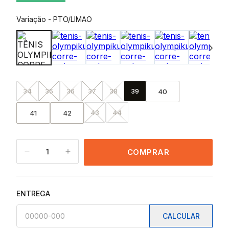
Variação
-
PTO/LIMAO
34
35
36
37
38
39
40
43
44
41
42
1
COMPRAR
ENTREGA
CALCULAR