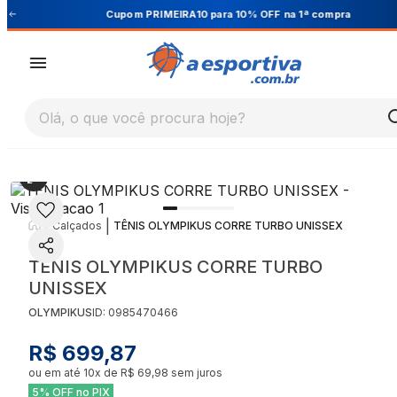
Cupom PRIMEIRA10 para 10% OFF na 1ª compra
Olá, o que você procura hoje?
|
|
Calçados
TÊNIS OLYMPIKUS CORRE TURBO UNISSEX
TÊNIS OLYMPIKUS CORRE TURBO
UNISSEX
OLYMPIKUS
ID:
0985470466
R$ 699,87
ou em até
10
x de
R$ 69,98
sem juros
5% OFF no PIX