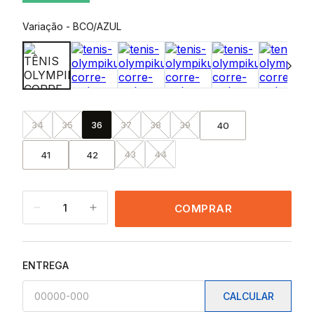
Variação
-
BCO/AZUL
34
35
36
37
38
39
40
43
44
41
42
1
COMPRAR
ENTREGA
CALCULAR