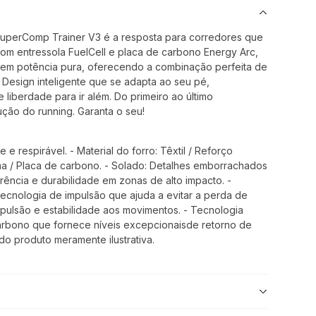
SuperComp Trainer V3 é a resposta para corredores que
 entressola FuelCell e placa de carbono Energy Arc,
 em potência pura, oferecendo a combinação perfeita de
 Design inteligente que se adapta ao seu pé,
 liberdade para ir além. Do primeiro ao último
ução do running. Garanta o seu!
 e respirável. - Material do forro: Têxtil / Reforço
ma / Placa de carbono. - Solado: Detalhes emborrachados
rência e durabilidade em zonas de alto impacto. -
tecnologia de impulsão que ajuda a evitar a perda de
ulsão e estabilidade aos movimentos. - Tecnologia
carbono que fornece níveis excepcionaisde retorno de
do produto meramente ilustrativa.