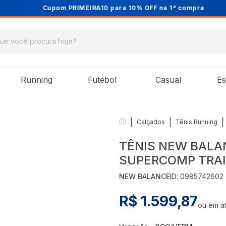
Cupom PRIMEIRA10 para 10% OFF na 1ª compra
Running
Futebol
Casual
Es
|
|
|
Calçados
Tênis Running
TÊNIS NEW BALA
SUPERCOMP TRAI
NEW BALANCE
ID:
0985742602
R$ 1.599,87
ou em a