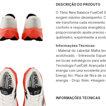
DESCRIÇÃO DO PRODUTO
O Tênis New Balance FuelCell 
exigem máximo desempenho. Com
ele transforma cada movimento
conforto e resposta energética.
proporcionando ajuste preciso e
quilômetro, experimente a evol
Informações Técnicas:
- Material do cabedal: Malha leve
acolchoado. - Entressola: Espu
em locais estratégicos para ade
Tecnologia FuelCell: Avançada 
energia com uma excelente prop
Energy Arc: Placa de fibra de 
energia. - Drop: 6mm. *Imagem 
INFORMAÇÕES TÉCNICAS