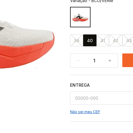
Variação
-
BCO/VERM
39
40
41
42
43
1
ENTREGA
Não sei meu CEP