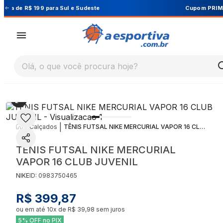
Cupom PRIMEIRA10 para 10% OFF na 1ª compra
Olá, o que você procura hoje?
|
|
Calçados
TÊNIS FUTSAL NIKE MERCURIAL VAPOR 16 CLUB JUVENIL
TÊNIS FUTSAL NIKE MERCURIAL
VAPOR 16 CLUB JUVENIL
NIKE
ID:
0983750465
R$ 399,87
ou em até
10
x de
R$ 39,98
sem juros
5% OFF no PIX