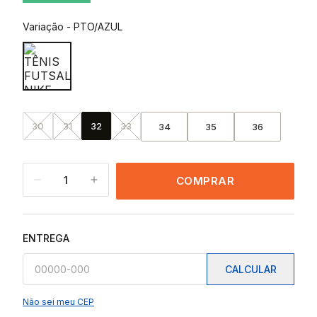
Variação
-
PTO/AZUL
30
31
32
33
34
35
36
1
COMPRAR
ENTREGA
CALCULAR
Não sei meu CEP