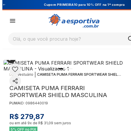
Cupom PRIMEIRA10 para 10% OFF na 1ª compra
Olá, o que você procura hoje?
|
|
Vestuário
CAMISETA PUMA FERRARI SPORTWEAR SHIELD MASCULINA
CAMISETA PUMA FERRARI
SPORTWEAR SHIELD MASCULINA
PUMA
ID:
0986440019
R$ 279,87
ou em até
9
x de
R$ 31,09
sem juros
5% OFF no PIX