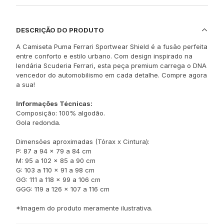
DESCRIÇÃO DO PRODUTO
A Camiseta Puma Ferrari Sportwear Shield é a fusão perfeita
entre conforto e estilo urbano. Com design inspirado na
lendária Scuderia Ferrari, esta peça premium carrega o DNA
vencedor do automobilismo em cada detalhe. Compre agora
a sua!
Informações Técnicas:
Composição: 100% algodão.
Gola redonda.
Dimensões aproximadas (Tórax x Cintura):
P: 87 a 94 x 79 a 84 cm
M: 95 a 102 x 85 a 90 cm
G: 103 a 110 x 91 a 98 cm
GG: 111 a 118 x 99 a 106 cm
GGG: 119 a 126 x 107 a 116 cm
*Imagem do produto meramente ilustrativa.