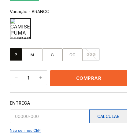
Variação
-
BRANCO
P
GGG
M
G
GG
1
COMPRAR
ENTREGA
CALCULAR
Não sei meu CEP