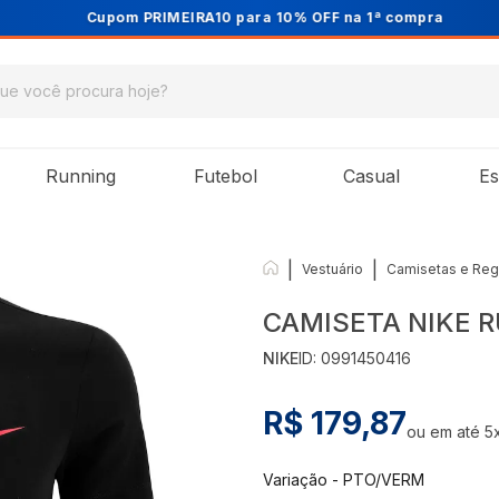
Cupom PRIMEIRA10 para 10% OFF na 1ª compra
Running
Futebol
Casual
Es
|
|
Vestuário
Camisetas e Reg
CAMISETA NIKE 
NIKE
ID:
0991450416
R$ 179,87
ou em até
5
Variação
-
PTO/VERM