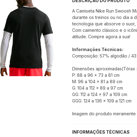
DESCRIÇÃO DO PRODUTO
A Camiseta Nike Run Swoosh Mas
durante os treinos ou no dia a 
tecnologia que absorve o suor,
Com caimento clássico e o icôn
atitude. Compre agora a sua!
Informações Técnicas:
Composição: 57% algodão / 43%
Dimensões aproximadas(Tórax x
P: 88 a 96 x 73 a 81 cm
M: 96 a 104 x 81 a 89 cm
G: 104 a 112 x 89 a 97 cm
GG: 112 a 124 x 97 a 109 cm
GGG: 124 a 136 x 109 a 121 cm
Imagem do produto meramente il
INFORMAÇÕES TÉCNICAS