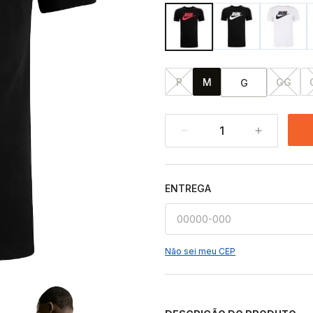
P
M
GG
G
1
ENTREGA
Não sei meu CEP