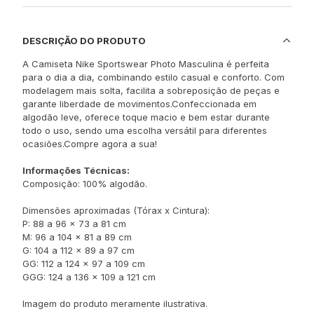
DESCRIÇÃO DO PRODUTO
A Camiseta Nike Sportswear Photo Masculina é perfeita
para o dia a dia, combinando estilo casual e conforto. Com
modelagem mais solta, facilita a sobreposição de peças e
garante liberdade de movimentos.Confeccionada em
algodão leve, oferece toque macio e bem estar durante
todo o uso, sendo uma escolha versátil para diferentes
ocasiões.Compre agora a sua!
Informações Técnicas:
Composição: 100% algodão.
Dimensões aproximadas (Tórax x Cintura):
P: 88 a 96 x 73 a 81 cm
M: 96 a 104 x 81 a 89 cm
G: 104 a 112 x 89 a 97 cm
GG: 112 a 124 x 97 a 109 cm
GGG: 124 a 136 x 109 a 121 cm
Imagem do produto meramente ilustrativa.