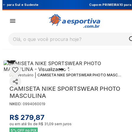
Cupom PRIMEIRA10 para 10% OFF na 1ª compra
Olá, o que você procura hoje?
|
|
Vestuário
CAMISETA NIKE SPORTSWEAR PHOTO MASCULINA
CAMISETA NIKE SPORTSWEAR PHOTO
MASCULINA
NIKE
ID:
0994060019
R$ 279,87
ou em até
9
x de
R$ 31,09
sem juros
5% OFF no PIX