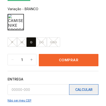
Variação
-
BRANCO
P
M
G
GG
GGG
1
COMPRAR
ENTREGA
CALCULAR
Não sei meu CEP