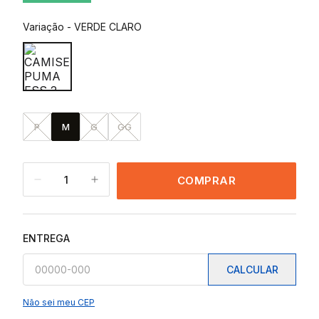
Variação
-
VERDE CLARO
P
M
G
GG
1
COMPRAR
ENTREGA
CALCULAR
Não sei meu CEP