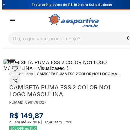
este
Cupom PRIMEIRA10 para 10% OFF na 1ª co
Olá, o que você procura hoje?
|
|
Vestuário
CAMISETA PUMA ESS 2 COLOR NO1 LOGO MASCULINA
CAMISETA PUMA ESS 2 COLOR NO1
LOGO MASCULINA
PUMA
ID:
0991781027
R$ 149,87
ou em até
4
x de
R$ 37,46
sem juros
5% OFF no PIX