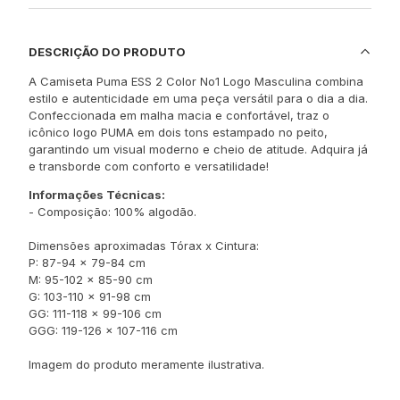
DESCRIÇÃO DO PRODUTO
A Camiseta Puma ESS 2 Color No1 Logo Masculina combina
estilo e autenticidade em uma peça versátil para o dia a dia.
Confeccionada em malha macia e confortável, traz o
icônico logo PUMA em dois tons estampado no peito,
garantindo um visual moderno e cheio de atitude. Adquira já
e transborde com conforto e versatilidade!
Informações Técnicas:
- Composição: 100% algodão.
Dimensões aproximadas Tórax x Cintura:
P: 87-94 x 79-84 cm
M: 95-102 x 85-90 cm
G: 103-110 x 91-98 cm
GG: 111-118 x 99-106 cm
GGG: 119-126 x 107-116 cm
Imagem do produto meramente ilustrativa.