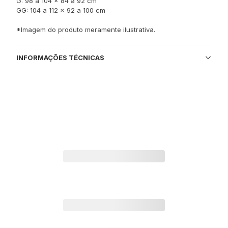
G: 98 a 104 x 84 a 92 cm
GG: 104 a 112 x 92 a 100 cm
*Imagem do produto meramente ilustrativa.
INFORMAÇÕES TÉCNICAS