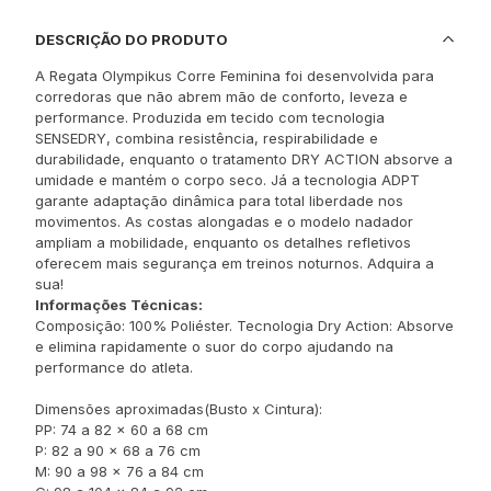
DESCRIÇÃO DO PRODUTO
A Regata Olympikus Corre Feminina foi desenvolvida para
corredoras que não abrem mão de conforto, leveza e
performance. Produzida em tecido com tecnologia
SENSEDRY, combina resistência, respirabilidade e
durabilidade, enquanto o tratamento DRY ACTION absorve a
umidade e mantém o corpo seco. Já a tecnologia ADPT
garante adaptação dinâmica para total liberdade nos
movimentos. As costas alongadas e o modelo nadador
ampliam a mobilidade, enquanto os detalhes refletivos
oferecem mais segurança em treinos noturnos. Adquira a
sua!
Informações Técnicas:
Composição: 100% Poliéster. Tecnologia Dry Action: Absorve
e elimina rapidamente o suor do corpo ajudando na
performance do atleta.
Dimensões aproximadas(Busto x Cintura):
PP: 74 a 82 x 60 a 68 cm
P: 82 a 90 x 68 a 76 cm
M: 90 a 98 x 76 a 84 cm