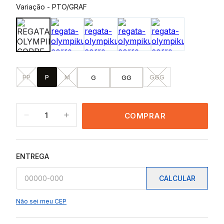
Variação
-
PTO/GRAF
PP
P
M
GGG
G
GG
1
COMPRAR
ENTREGA
CALCULAR
Não sei meu CEP