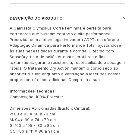
DESCRIÇÃO DO PRODUTO
A Camiseta Olympikus Corre Feminina é perfeita para
corredores que buscam conforto e alta performance.
Produzida com a tecnologia inovadora ADPT, ela oferece
Adaptação Dinâmica para Performance Total, ajustandose
às suas necessidades durante a corrida. O tecido com
SenseDry, feito de poliéster com microfibras e fios
texturizados, garante resistência, respirabilidade e secagem
rápida. O tratamento Dry Action mantém o corpo seco ao
absorver o suor, enquanto a ventilação a laser nas costas
proporciona frescor adicional. Compre já a sua!
Informações Técnicas:
Composição: 100% Poliéster.
Dimensões Aproximadas (Busto x Cintura):
P: 88 a 93 x 68 a 73 cm
M: 94 a 99 x 74 a 79 cm
G: 100 a 105 x 80 a 85 cm
GG: 106 a 111 x 86 a 91 cm