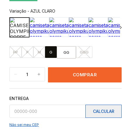
Variação
-
AZUL CLARO
PP
P
M
G
GGG
GG
1
COMPRAR
ENTREGA
CALCULAR
Não sei meu CEP