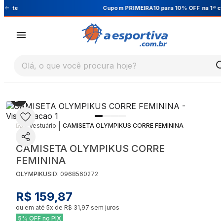
Cupom PRIMEIRA10 para 10% OFF na 1ª compra
Olá, o que você procura hoje?
|
|
Vestuário
CAMISETA OLYMPIKUS CORRE FEMININA
CAMISETA OLYMPIKUS CORRE
FEMININA
OLYMPIKUS
ID:
0968560272
R$ 159,87
ou em até
5
x de
R$ 31,97
sem juros
5% OFF no PIX