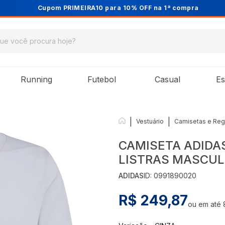
Cupom PRIMEIRA10 para 10% OFF na 1ª compra
Running
Futebol
Casual
Es
|
|
Vestuário
Camisetas e Reg
CAMISETA ADIDAS
LISTRAS MASCUL
ADIDAS
ID:
0991890020
R$ 249,87
ou em até