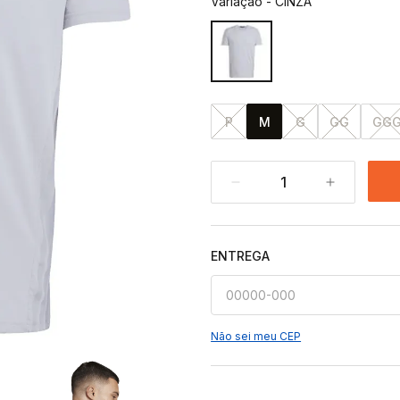
Variação
-
CINZA
P
M
G
GG
GG
1
ENTREGA
Não sei meu CEP