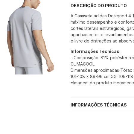
DESCRIÇÃO DO PRODUTO
A Camiseta adidas Designed 4 Tr
máximo desempenho e conforto 
cortes laterais estratégicos, g
agachamentos e levantamentos.
e livre de distrações ao absorv
Informações Técnicas:
- Composição: 81% poliéster rec
CLIMACOOL.
Dimensões aproximadas(Tórax x 
101-108 x 89-96 cm GG: 109-118
*Imagem do produto meramente i
INFORMAÇÕES TÉCNICAS