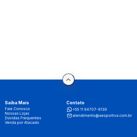
Saiba Mais
Contato
Fale Conosco
+55 11 94707-9130
Nossas Lojas
atendimento@aesportiva.com.br
Dúvidas Frequentes
Venda por Atacado