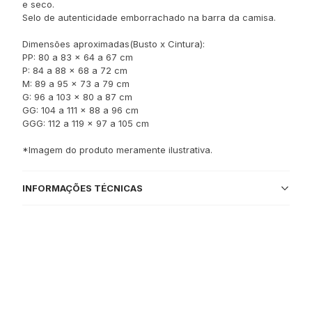
e seco.
Selo de autenticidade emborrachado na barra da camisa.
Dimensões aproximadas(Busto x Cintura):
PP: 80 a 83 x 64 a 67 cm
P: 84 a 88 x 68 a 72 cm
M: 89 a 95 x 73 a 79 cm
G: 96 a 103 x 80 a 87 cm
GG: 104 a 111 x 88 a 96 cm
GGG: 112 a 119 x 97 a 105 cm
*Imagem do produto meramente ilustrativa.
INFORMAÇÕES TÉCNICAS