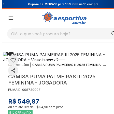
Cupom PRIMEIRA10 para 10% OFF na 1ª compra
Olá, o que você procura hoje?
|
|
Vestuário
CAMISA PUMA PALMEIRAS III 2025 FEMININA - JOGADORA
CAMISA PUMA PALMEIRAS III 2025
FEMININA - JOGADORA
PUMA
ID:
0987300021
R$ 549,87
ou em até
10
x de
R$ 54,98
sem juros
5% OFF no PIX