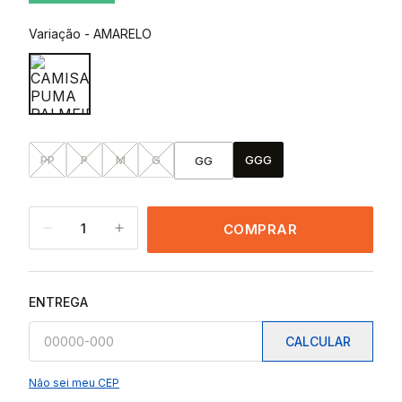
Variação
-
AMARELO
PP
P
M
G
GGG
GG
1
COMPRAR
ENTREGA
CALCULAR
Não sei meu CEP