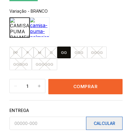
Variação
-
BRANCO
PP
P
M
G
GG
GGG
GGGG
GGGGG
GGGGGG
1
COMPRAR
ENTREGA
CALCULAR