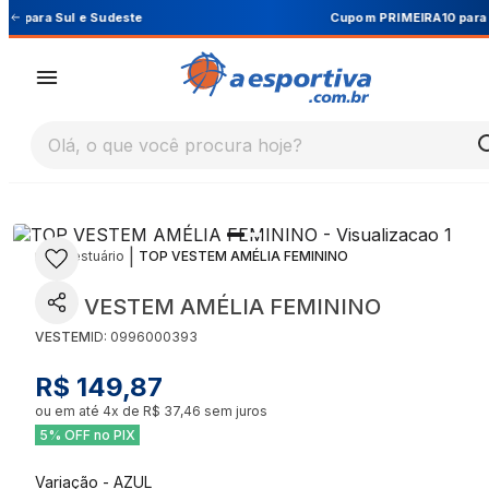
Cupom PRIMEIRA10 para 10% OFF na 1ª compra
Olá, o que você procura hoje?
|
|
Vestuário
TOP VESTEM AMÉLIA FEMININO
TOP VESTEM AMÉLIA FEMININO
VESTEM
ID:
0996000393
R$ 149,87
ou em até
4
x de
R$ 37,46
sem juros
5% OFF no PIX
Variação
-
AZUL