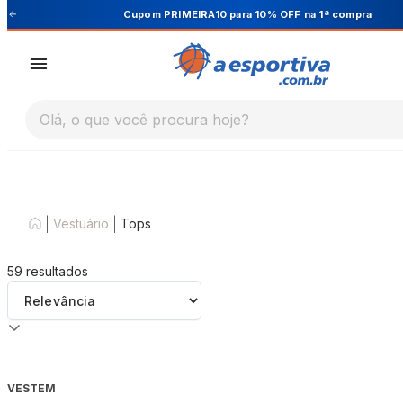
Cupom PRIMEIRA10 para 10% OFF na 1ª compra
Olá, o que você procura hoje?
|
|
Vestuário
Tops
59
resultados
VESTEM
-
50
%