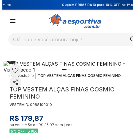
Cupom PRIMEIRA10 para 10% OFF na 1ª compra
Olá, o que você procura hoje?
|
|
Vestuário
TOP VESTEM ALÇAS FINAS COSMIC FEMININO
TOP VESTEM ALÇAS FINAS COSMIC
FEMININO
VESTEM
ID:
0988100010
R$ 179,87
ou em até
5
x de
R$ 35,97
sem juros
5% OFF no PIX