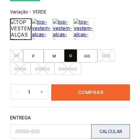
Variação
-
VERDE
PP
G
GGG
P
M
GG
GGGG
GGGGG
GGGGGG
1
COMPRAR
ENTREGA
CALCULAR