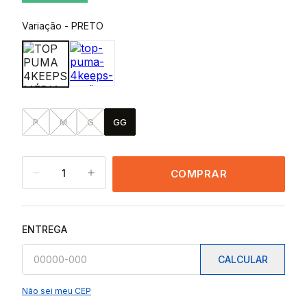
Variação
-
PRETO
P
M
G
GG
1
COMPRAR
ENTREGA
CALCULAR
Não sei meu CEP