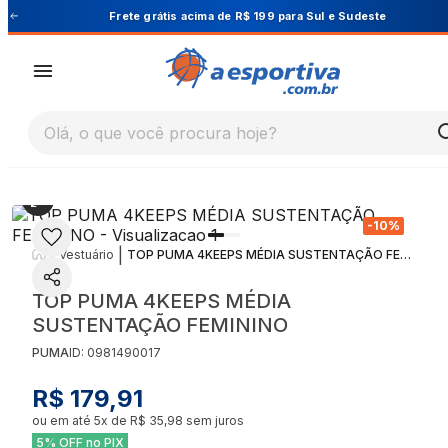
Cupom PRIMEIRA10 para 10% OFF na 1ª compra
Olá, o que você procura hoje?
-
10
%
|
|
Vestuário
TOP PUMA 4KEEPS MÉDIA SUSTENTAÇÃO FEMININO
TOP PUMA 4KEEPS MÉDIA
SUSTENTAÇÃO FEMININO
PUMA
ID:
0981490017
R$ 179,91
ou em até
5
x de
R$ 35,98
sem juros
5% OFF no PIX