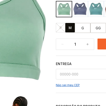
P
M
G
GG
1
ENTREGA
Não sei meu CEP