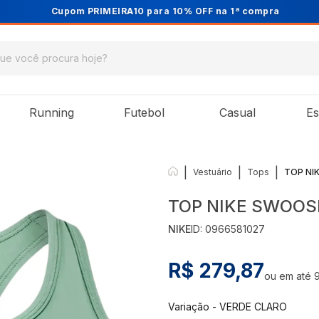
Cupom PRIMEIRA10 para 10% OFF na 1ª compra
Running
Futebol
Casual
Es
|
|
|
Vestuário
Tops
TOP NI
TOP NIKE SWOOS
NIKE
ID:
0966581027
R$ 279,87
ou em até
Variação
-
VERDE CLARO