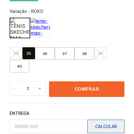
Variação
-
ROXO
34
35
39
36
37
38
40
1
COMPRAR
ENTREGA
CALCULAR