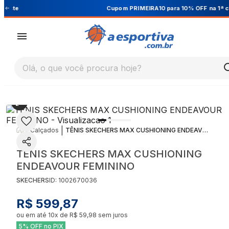
Cupom PRIMEIRA10 para 10% OFF na 1ª compra
Olá, o que você procura hoje?
|
|
Calçados
TÊNIS SKECHERS MAX CUSHIONING ENDEAVOUR FEMININO
TÊNIS SKECHERS MAX CUSHIONING
ENDEAVOUR FEMININO
SKECHERS
ID:
1002670036
R$ 599,87
ou em até
10
x de
R$ 59,98
sem juros
5% OFF no PIX