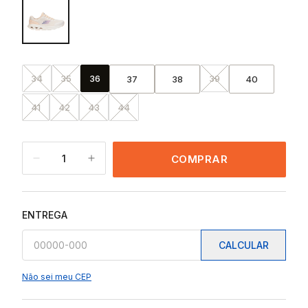
34
35
36
39
37
38
40
41
42
43
44
1
COMPRAR
ENTREGA
CALCULAR
Não sei meu CEP