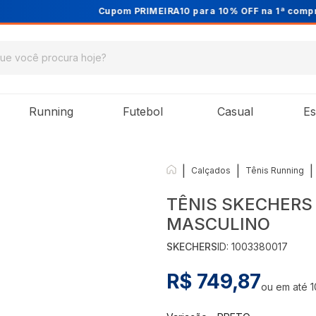
Cupom PRIMEIRA10 para 10% OFF na 1ª compra
Running
Futebol
Casual
Es
|
|
|
Calçados
Tênis Running
TÊNIS SKECHERS 
MASCULINO
SKECHERS
ID:
1003380017
R$ 749,87
ou em até
1