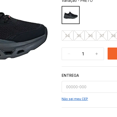
Variação
-
PRETO
34
35
36
37
38
1
ENTREGA
Não sei meu CEP