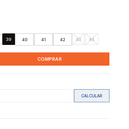
39
43
44
40
41
42
COMPRAR
CALCULAR