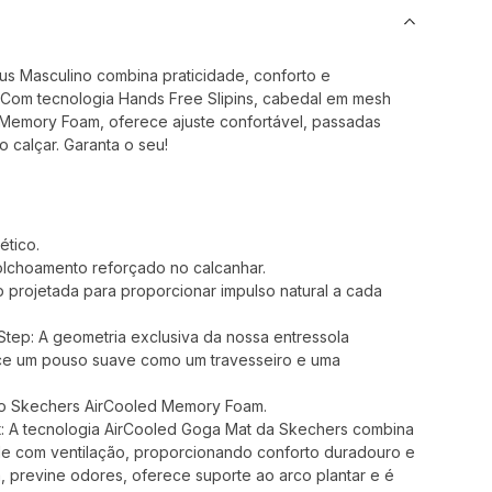
tus Masculino combina praticidade, conforto e
. Com tecnologia Hands Free Slipins, cabedal em mesh
d Memory Foam, oferece ajuste confortável, passadas
o calçar. Garanta o seu!
ético.
colchoamento reforçado no calcanhar.
 projetada para proporcionar impulso natural a cada
Step: A geometria exclusiva da nossa entressola
ce um pouso suave como um travesseiro e uma
to Skechers AirCooled Memory Foam.
: A tecnologia AirCooled Goga Mat da Skechers combina
de com ventilação, proporcionando conforto duradouro e
, previne odores, oferece suporte ao arco plantar e é