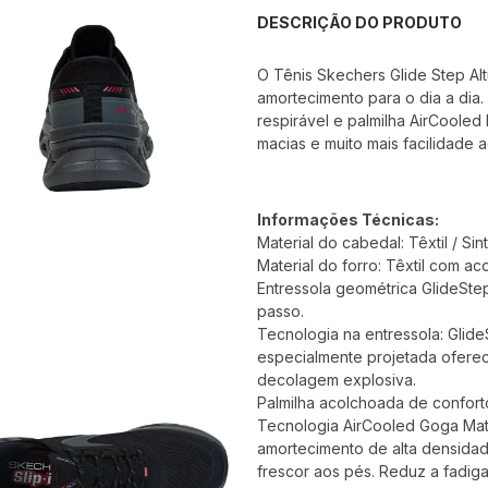
DESCRIÇÃO DO PRODUTO
O Tênis Skechers Glide Step Al
amortecimento para o dia a dia
respirável e palmilha AirCoole
macias e muito mais facilidade a
Informações Técnicas:
Material do cabedal: Têxtil / Sint
Material do forro: Têxtil com a
Entressola geométrica GlideStep
passo.
Tecnologia na entressola: Glide
especialmente projetada ofere
decolagem explosiva.
Palmilha acolchoada de confor
Tecnologia AirCooled Goga Mat
amortecimento de alta densida
frescor aos pés. Reduz a fadiga