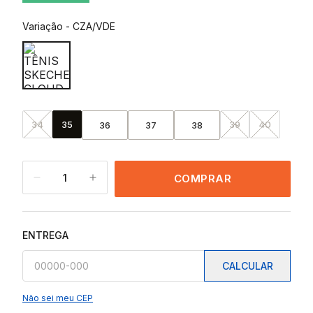
Variação
-
CZA/VDE
34
35
39
40
36
37
38
1
COMPRAR
ENTREGA
CALCULAR
Não sei meu CEP