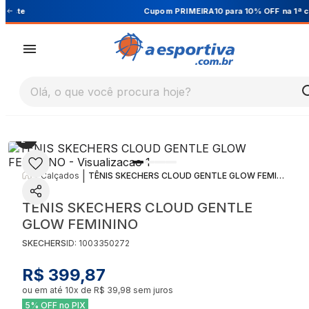
Cupom PRIMEIRA10 para 10% OFF na 1ª compra
Olá, o que você procura hoje?
|
|
Calçados
TÊNIS SKECHERS CLOUD GENTLE GLOW FEMININO
TÊNIS SKECHERS CLOUD GENTLE
GLOW FEMININO
SKECHERS
ID:
1003350272
R$ 399,87
ou em até
10
x de
R$ 39,98
sem juros
5% OFF no PIX