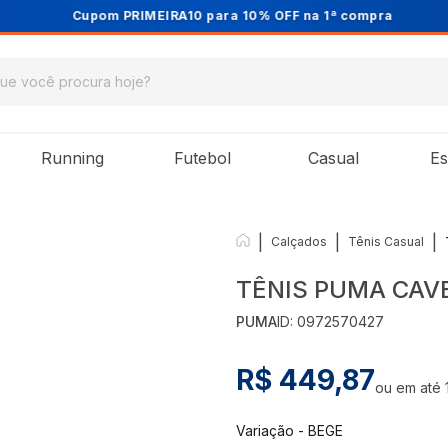
Cupom PRIMEIRA10 para 10% OFF na 1ª compra
Running
Futebol
Casual
Es
|
|
|
Calçados
Tênis Casual
TÊNIS PUMA CAV
PUMA
ID:
0972570427
R$ 449,87
ou em até
Variação
-
BEGE