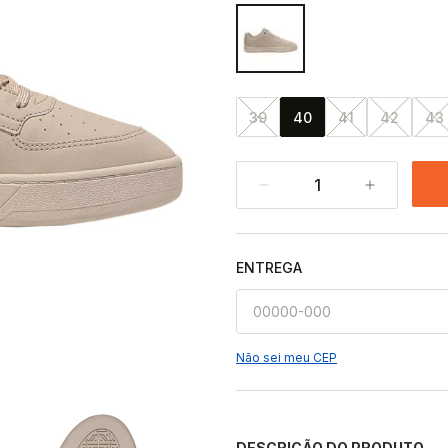
39
40
41
42
43
1
ENTREGA
Não sei meu CEP
DESCRIÇÃO DO PRODUTO