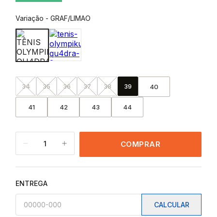
Variação
-
GRAF/LIMAO
34
35
36
37
38
39
40
41
42
43
44
1
COMPRAR
ENTREGA
CALCULAR