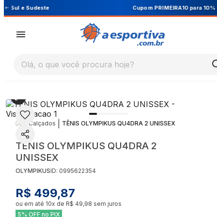
Cupom PRIMEIRA10 para 10% OFF na 1ª compra
Olá, o que você procura hoje?
|
|
Calçados
TÊNIS OLYMPIKUS QU4DRA 2 UNISSEX
TÊNIS OLYMPIKUS QU4DRA 2
UNISSEX
OLYMPIKUS
ID:
0995622354
R$ 499,87
ou em até
10
x de
R$ 49,98
sem juros
5% OFF no PIX