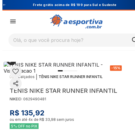
este
Cupom PRIMEIRA10 para 10% OFF na 1ª co
Olá, o que você procura hoje?
-
15
%
|
|
Calçados
TÊNIS NIKE STAR RUNNER INFANTIL
TÊNIS NIKE STAR RUNNER INFANTIL
NIKE
ID:
0629490481
R$ 135,92
ou em até
4
x de
R$ 33,98
sem juros
5% OFF no PIX