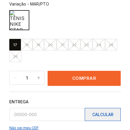
Variação
-
MAR/PTO
17
18
19
20
21
22
23
24
25
26
1
COMPRAR
ENTREGA
CALCULAR
Não sei meu CEP