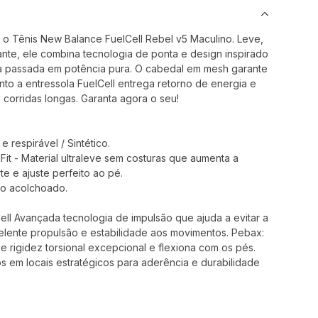
 o Tênis New Balance FuelCell Rebel v5 Maculino. Leve,
ante, ele combina tecnologia de ponta e design inspirado
da passada em potência pura. O cabedal em mesh garante
nto a entressola FuelCell entrega retorno de energia e
u corridas longas. Garanta agora o seu!
e respirável / Sintético.
it - Material ultraleve sem costuras que aumenta a
te e ajuste perfeito ao pé.
rço acolchoado.
ell Avançada tecnologia de impulsão que ajuda a evitar a
lente propulsão e estabilidade aos movimentos. Pebax:
ce rigidez torsional excepcional e flexiona com os pés.
 em locais estratégicos para aderência e durabilidade