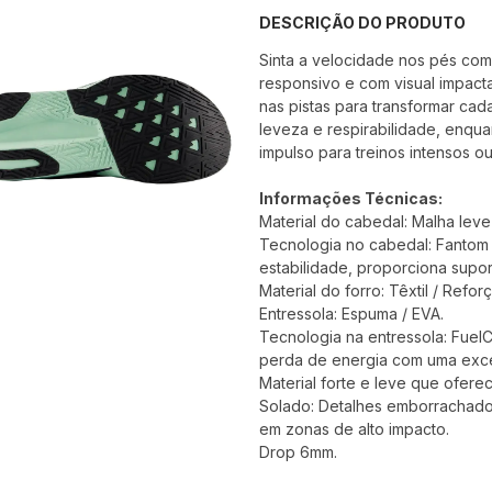
DESCRIÇÃO DO PRODUTO
Sinta a velocidade nos pés com
responsivo e com visual impact
nas pistas para transformar ca
leveza e respirabilidade, enqua
impulso para treinos intensos o
Informações Técnicas:
Material do cabedal: Malha leve 
Tecnologia no cabedal: Fantom F
estabilidade, proporciona supor
Material do forro: Têxtil / Refo
Entressola: Espuma / EVA.
Tecnologia na entressola: FuelC
perda de energia com uma exce
Material forte e leve que ofere
Solado: Detalhes emborrachados
em zonas de alto impacto.
Drop 6mm.