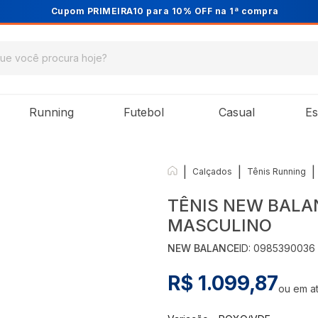
Cupom PRIMEIRA10 para 10% OFF na 1ª compra
Running
Futebol
Casual
Es
|
|
|
Calçados
Tênis Running
TÊNIS NEW BALA
MASCULINO
NEW BALANCE
ID:
0985390036
R$ 1.099,87
ou em a