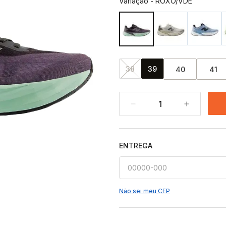
Variação
-
ROXO/VDE
38
39
40
41
1
ENTREGA
Não sei meu CEP