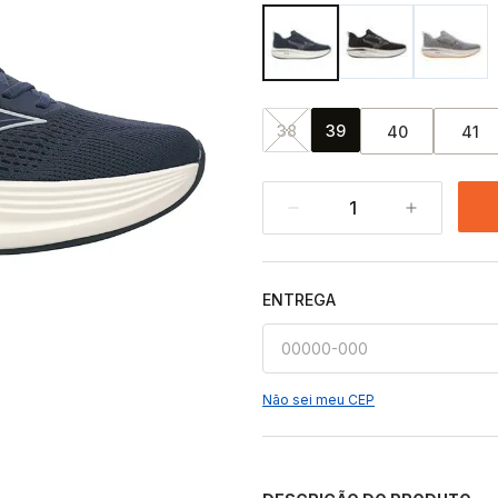
38
39
40
41
1
ENTREGA
Não sei meu CEP