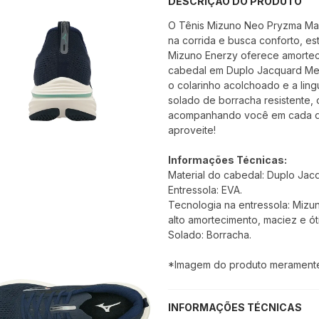
DESCRIÇÃO DO PRODUTO
O Tênis Mizuno Neo Pryzma Mas
na corrida e busca conforto, e
Mizuno Enerzy oferece amorteci
cabedal em Duplo Jacquard Mesh
o colarinho acolchoado e a lin
solado de borracha resistente,
acompanhando você em cada qu
aproveite!
Informações Técnicas:
Material do cabedal: Duplo Ja
Entressola: EVA.
Tecnologia na entressola: Mizun
alto amortecimento, maciez e ót
Solado: Borracha.
*Imagem do produto meramente i
INFORMAÇÕES TÉCNICAS