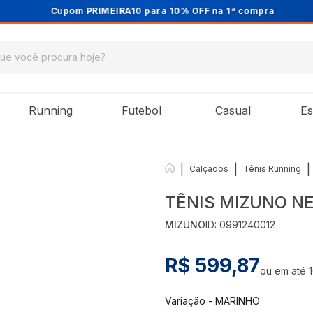
Cupom PRIMEIRA10 para 10% OFF na 1ª compra
Running
Futebol
Casual
Es
|
|
|
Calçados
Tênis Running
TÊNIS MIZUNO N
MIZUNO
ID:
0991240012
R$ 599,87
ou em até
Variação
-
MARINHO