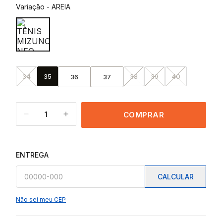
Variação
-
AREIA
34
35
38
39
40
36
37
1
COMPRAR
ENTREGA
CALCULAR
Não sei meu CEP