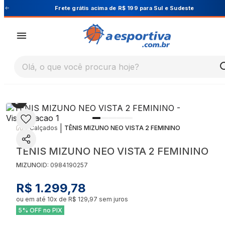
Cupom PRIMEIRA10 para 10% OFF na 1ª compra
Olá, o que você procura hoje?
|
|
Calçados
TÊNIS MIZUNO NEO VISTA 2 FEMININO
TÊNIS MIZUNO NEO VISTA 2 FEMININO
MIZUNO
ID:
0984190257
R$ 1.299,78
ou em até
10
x de
R$ 129,97
sem juros
5% OFF no PIX