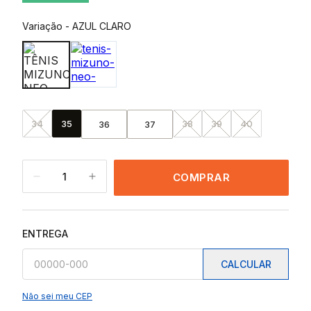
Variação
-
AZUL CLARO
34
35
38
39
40
36
37
1
COMPRAR
ENTREGA
CALCULAR
Não sei meu CEP