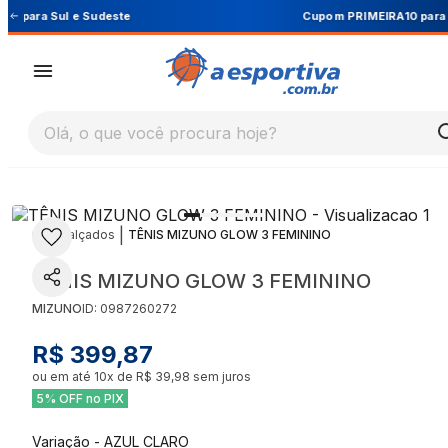
Cupom PRIMEIRA10 para 10% OFF na 1ª compra
Olá, o que você procura hoje?
|
|
Calçados
TÊNIS MIZUNO GLOW 3 FEMININO
TÊNIS MIZUNO GLOW 3 FEMININO
MIZUNO
ID:
0987260272
R$ 399,87
ou em até
10
x de
R$ 39,98
sem juros
5% OFF no PIX
Variação
-
AZUL CLARO