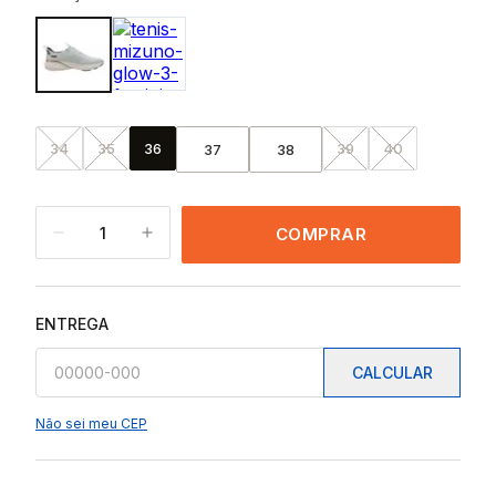
34
35
36
39
40
37
38
1
COMPRAR
ENTREGA
CALCULAR
Não sei meu CEP