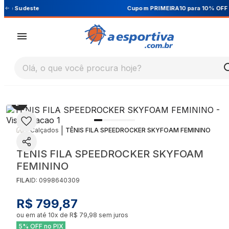
Cupom PRIMEIRA10 para 10% OFF na 1ª compra
Olá, o que você procura hoje?
|
|
Calçados
TÊNIS FILA SPEEDROCKER SKYFOAM FEMININO
TÊNIS FILA SPEEDROCKER SKYFOAM
FEMININO
FILA
ID:
0998640309
R$ 799,87
ou em até
10
x de
R$ 79,98
sem juros
5% OFF no PIX