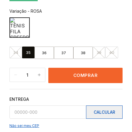
Variação
-
ROSA
34
35
39
40
36
37
38
1
COMPRAR
ENTREGA
CALCULAR
Não sei meu CEP