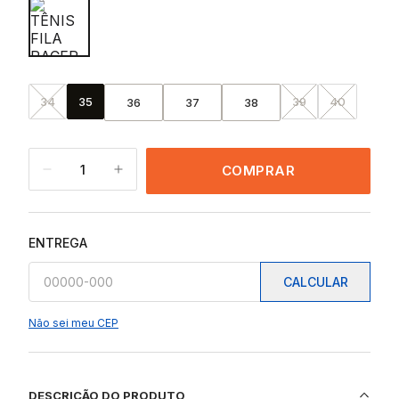
34
35
39
40
36
37
38
1
COMPRAR
ENTREGA
CALCULAR
Não sei meu CEP
DESCRIÇÃO DO PRODUTO