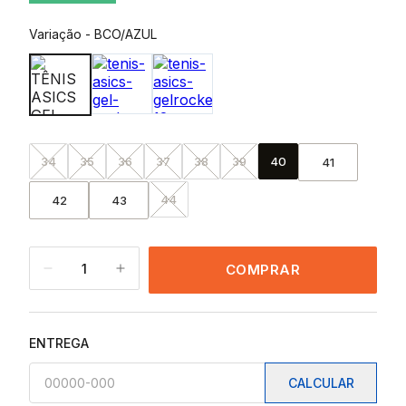
Variação
-
BCO/AZUL
34
35
36
37
38
39
40
41
44
42
43
1
COMPRAR
ENTREGA
CALCULAR