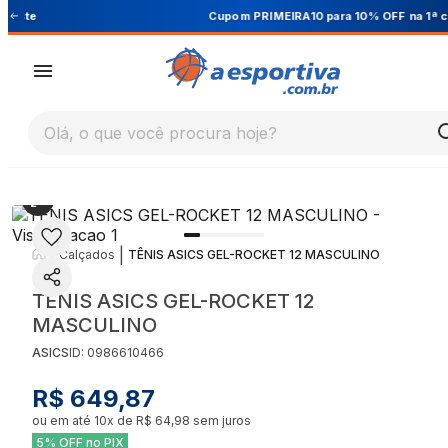
Cupom PRIMEIRA10 para 10% OFF na 1ª compra
Olá, o que você procura hoje?
|
|
Calçados
TÊNIS ASICS GEL-ROCKET 12 MASCULINO
TÊNIS ASICS GEL-ROCKET 12
MASCULINO
ASICS
ID:
0986610466
R$ 649,87
ou em até
10
x de
R$ 64,98
sem juros
5% OFF no PIX