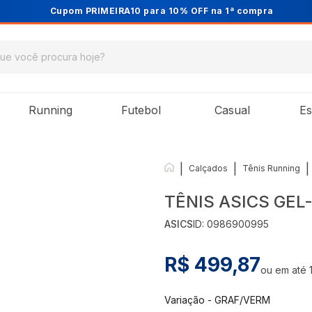
Cupom PRIMEIRA10 para 10% OFF na 1ª compra
Running
Futebol
Casual
Es
|
|
|
Calçados
Tênis Running
TÊNIS ASICS GEL
ASICS
ID:
0986900995
R$ 499,87
ou em até
Variação
-
GRAF/VERM