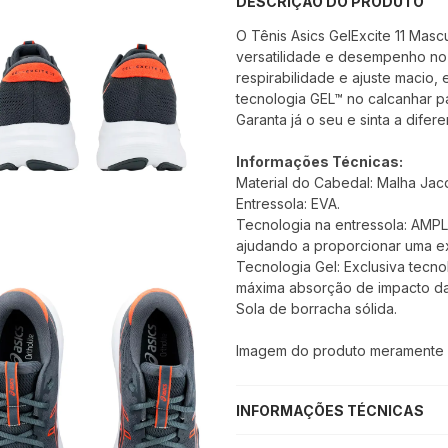
DESCRIÇÃO DO PRODUTO
O Tênis Asics GelExcite 11 Masc
versatilidade e desempenho no
respirabilidade e ajuste macio
tecnologia GEL™ no calcanhar p
Garanta já o seu e sinta a dife
Informações Técnicas:
Material do Cabedal: Malha Ja
Entressola: EVA.
Tecnologia na entressola: AMP
ajudando a proporcionar uma ex
Tecnologia Gel: Exclusiva tecn
máxima absorção de impacto da
Sola de borracha sólida.
Imagem do produto meramente il
INFORMAÇÕES TÉCNICAS