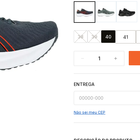
38
39
40
41
1
ENTREGA
Não sei meu CEP